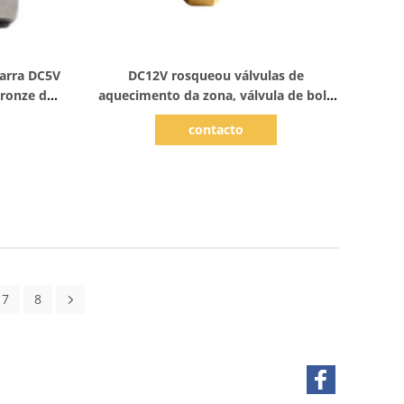
Mostrar detalhes
arra DC5V
DC12V rosqueou válvulas de
bronze da
aquecimento da zona, válvula de bola
ATAC
de bronze da maneira do aquecimento
contacto
de assoalho 3 da ATAC
7
8