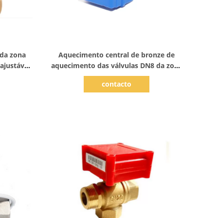
Mostrar detalhes
 da zona
Aquecimento central de bronze de
ajustável
aquecimento das válvulas DN8 da zona
nic
2NM elétrica com atuador
contacto