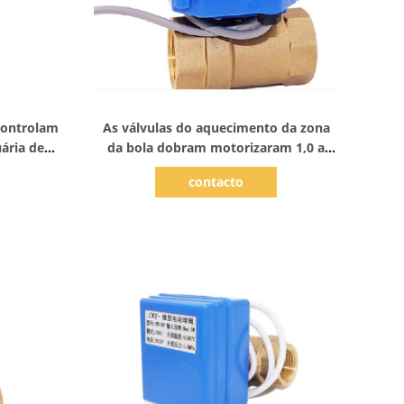
Mostrar detalhes
 controlam
As válvulas do aquecimento da zona
ária de
da bola dobram motorizaram 1,0 a
DC12V da
válvula portuária da zona do Mpa 2
contacto
s