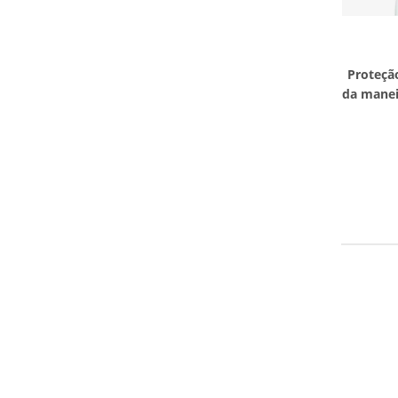
Proteçã
da manei
int