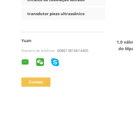
transdutor piezo ultrassônico
Yuan
1,0 vál
do Mpa
Número de telefone :
008613816614405
con