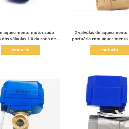
Mostrar detalhes
Mostrar detalhes
e aquecimento motorizado
2 válvulas de aquecimento
o das válvulas 1,0 da zona de
portuária com aquecimento 
230V com punho manual
do ângulo 6NM Hydro
contacto
contacto