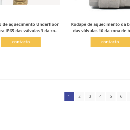
Mostrar detalhes
Mostrar detalhes
o de aquecimento Underfloor
Rodapé de aquecimento da b
ra IP65 das válvulas 3 da zona
das válvulas 10 da zona de 
eligente dos sistemas de
caldeira que aquece a 
contacto
contacto
aquecimento
1
2
3
4
5
6