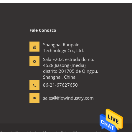
Fale Conosco
Shanghai Runpaiq
Technology Co., Ltd.
Sala E202, estrada do no.
4528 Jiasong (média),
distrito 201705 de Qingpu,
Shanghai, China
86-21-67627650
sales@iflowindustry.com