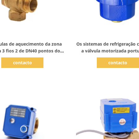
Mostrar detalhes
Mostrar detalhes
vulas de aquecimento da zona
Os sistemas de refrigeração
 3 fios 2 de DN40 pontos do
a válvula motorizada portu
trole do volume de água
aquecimento das válvulas 
contacto
contacto
zona DN40 3 elétrico