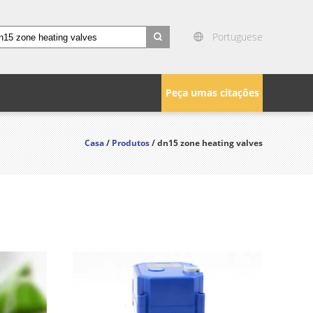
Portuguese
search
Peça umas citações
Casa
/
Produtos
/ dn15 zone heating valves