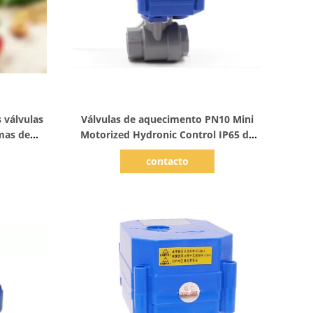
Mostrar detalhes
 válvulas
Válvulas de aquecimento PN10 Mini
mas de
Motorized Hydronic Control IP65 da
trica
zona DN15 de bronze
contacto