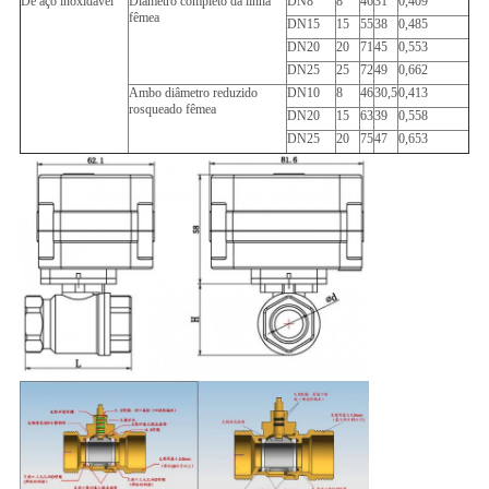
De aço inoxidável
Diâmetro completo da linha
DN8
8
46
31
0,409
fêmea
DN15
15
55
38
0,485
DN20
20
71
45
0,553
DN25
25
72
49
0,662
Ambo diâmetro reduzido
DN10
8
46
30,5
0,413
rosqueado fêmea
DN20
15
63
39
0,558
DN25
20
75
47
0,653