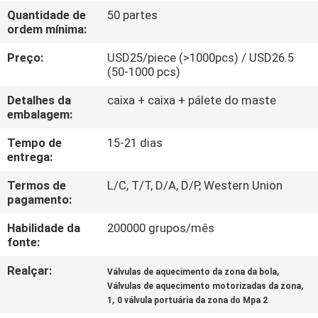
CONTROLE
Quantidade de
50 partes
ordem mínima:
DA
QUALIDADE
Preço:
USD25/piece (>1000pcs) / USD26.5
(50-1000 pcs)
CONTACTE-
Detalhes da
caixa + caixa + pálete do maste
embalagem:
NOS
Tempo de
15-21 dias
entrega:
NOTÍCIA
Termos de
L/C, T/T, D/A, D/P, Western Union
pagamento:
PEÇA
Habilidade da
200000 grupos/mês
UMAS
fonte:
CITAÇÕES
Realçar:
,
Válvulas de aquecimento da zona da bola
,
Válvulas de aquecimento motorizadas da zona
,
1
0 válvula portuária da zona do Mpa 2
MAPA