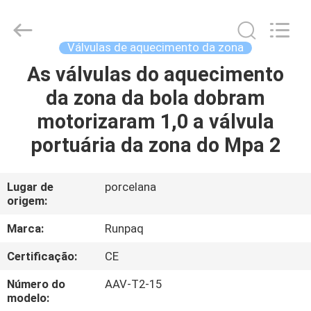
2025
Shanghai
Runpaiq
Technology
Co.,
Válvulas de aquecimento da zona
Ltd..
All
Rights
As válvulas do aquecimento
CASA
Reserved.
da zona da bola dobram
PRODUTOS
motorizaram 1,0 a válvula
portuária da zona do Mpa 2
SOBRE
NÓS
Lugar de
porcelana
origem:
EXCURSÃO
Marca:
Runpaq
DA
Certificação:
CE
FÁBRICA
Número do
AAV-T2-15
modelo: