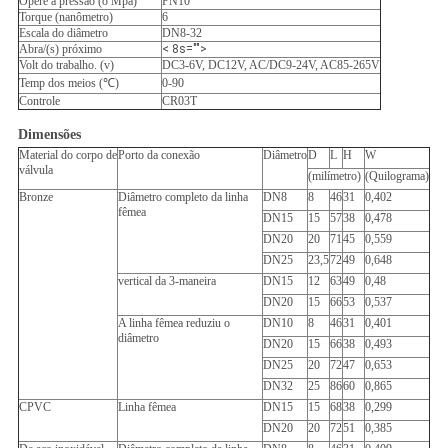
Opere a pressão (o Mpa)
PN10
Torque (nanômetro)
6
Escala do diâmetro
DN8-32
Abra/(s) próximo
< 8s="">
Volt do trabalho. (v)
DC3-6V, DC12V, AC/DC9-24V, AC85-265V
Temp dos meios (℃)
0-90
Controle
CR03T
Dimensões
Material do corpo de
Porto da conexão
Diâmetro
D
L
H
W
válvula
(milímetro)
(Quilograma)
Bronze
Diâmetro completo da linha
DN8
8
46
31
0,402
fêmea
DN15
15
57
38
0,478
DN20
20
71
45
0,559
DN25
23,5
72
49
0,648
vertical da 3-maneira
DN15
12
63
49
0,48
DN20
15
66
53
0,537
A linha fêmea reduziu o
DN10
8
46
31
0,401
diâmetro
DN20
15
66
38
0,493
DN25
20
72
47
0,653
DN32
25
86
60
0,865
CPVC
Linha fêmea
DN15
15
68
38
0,299
DN20
20
72
51
0,385