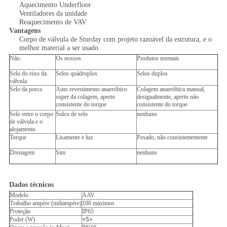
Aquecimento Underfloor
Ventiladores da unidade
Reaquecimento de VAV
Vantagens
Corpo de válvula de Sturday com projeto razoável da estrutura, e o
melhor material a ser usado
Não.
Os nossos
Produtos normais
Selo do eixo da
Selos quádruplos
Selos duplos
válvula
Selo da porca
Auto revestimento anaeróbico
Colagem anaeróbica manual,
super da colagem, aperto
desigualmente, aperto não
consistente do torque
consistente do torque
Selo entre o corpo
Sulco de selo
nenhuns
de válvula e o
alojamento
Torque
Lisamente e luz
Pesado, não consistentemente
Drenagem
Sim
nenhuns
Dados técnicos
Modelo
AAV
Trabalho ampère (miliampère)
100 máximos
Proteção
IP65
Poder (W)
<5>