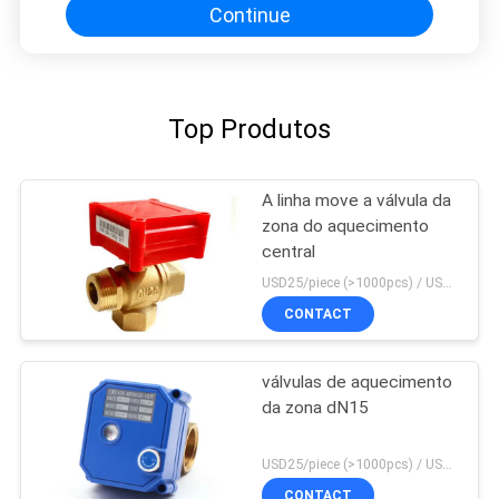
Continue
Top Produtos
A linha move a válvula da
zona do aquecimento
central
USD25/piece (>1000pcs) / USD26.5 (50-1000 pcs) MOQ:50 partes
CONTACT
válvulas de aquecimento
da zona dN15
USD25/piece (>1000pcs) / USD26.5 (50-1000 pcs) MOQ:50 partes
CONTACT