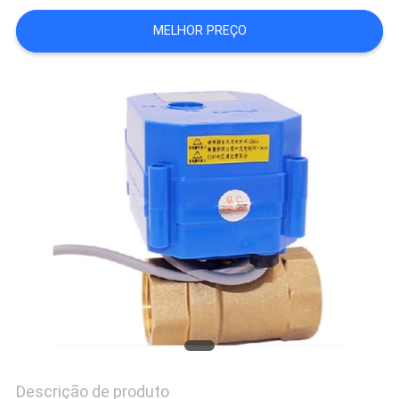
DO
MELHOR PREÇO
SITE
PRIVACY
POLICY
Descrição de produto