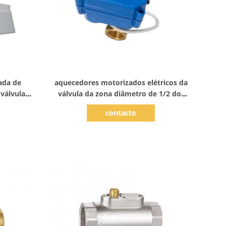
Mostrar detalhes
ada de
aquecedores motorizados elétricos da
 válvula
válvula da zona diâmetro de 1/2 do”
eira
que aquecem a válvula da zona
contacto