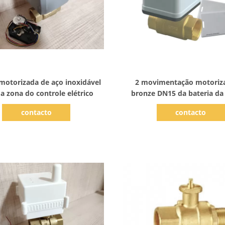
Mostrar detalhes
Mostrar detalhes
 motorizada de aço inoxidável
2 movimentação motoriz
a zona do controle elétrico
bronze DN15 da bateria da
DC2.5V da zona da man
contacto
contacto