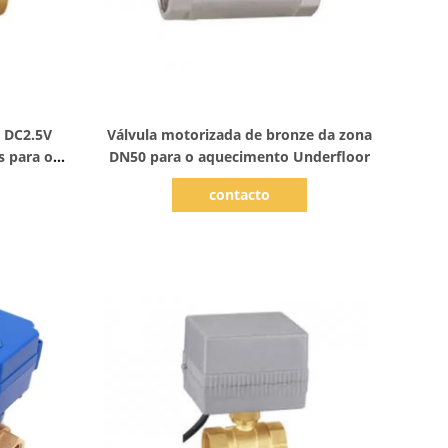
Mostrar detalhes
a DC2.5V
Válvula motorizada de bronze da zona
s para o
DN50 para o aquecimento Underfloor
nic
contacto