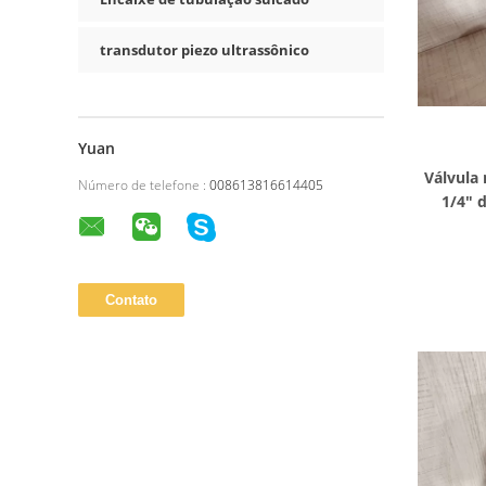
transdutor piezo ultrassônico
Yuan
Válvula
Número de telefone :
008613816614405
1/4" d