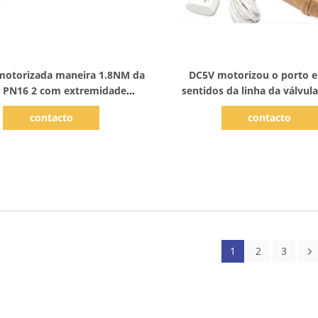
Mostrar detalhes
Mostrar detalhes
 motorizada maneira 1.8NM da
DC5V motorizou o porto 
 PN16 2 com extremidade
sentidos da linha da válvul
rosqueada
para o aquecimento Unde
contacto
contacto
1
2
3