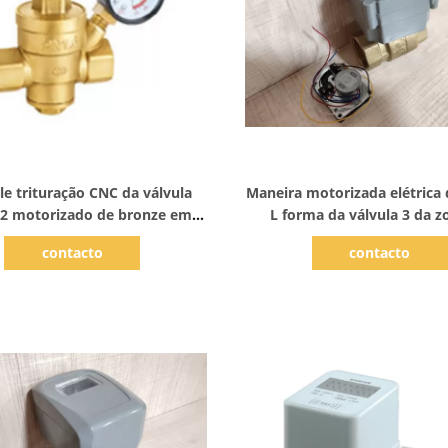
Mostrar detalhes
Mostrar detalhes
le trituração CNC da válvula
Maneira motorizada elétrica
/2 motorizado de bronze em
L forma da válvula 3 da z
dois sentidos do”
controle de bola
contacto
contacto