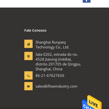
Fale Conosco
Shanghai Runpaiq
Technology Co., Ltd.
Sala E202, estrada do no.
4528 Jiasong (média),
distrito 201705 de Qingpu,
Shanghai, China
86-21-67627650
sales@iflowindustry.com