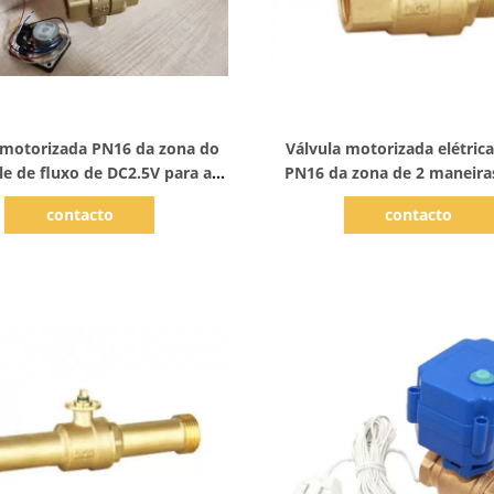
Mostrar detalhes
Mostrar detalhes
 motorizada PN16 da zona do
Válvula motorizada elétric
le de fluxo de DC2.5V para a
PN16 da zona de 2 maneira
ATAC
aquecimento de Hydro
contacto
contacto