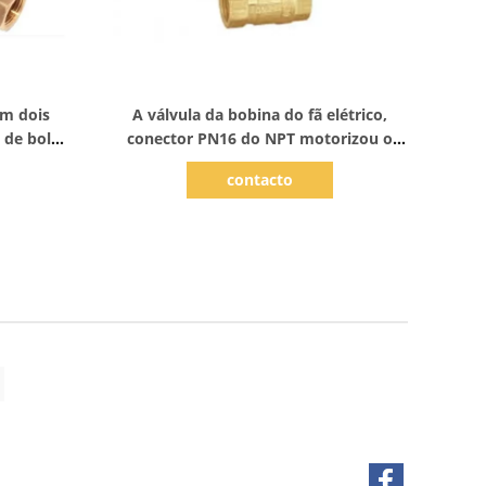
Mostrar detalhes
em dois
A válvula da bobina do fã elétrico,
a de bola
conector PN16 do NPT motorizou o
rfloor
bronze da válvula de controle
contacto