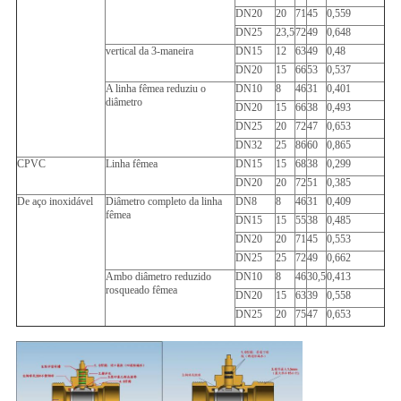
DN20
20
71
45
0,559
DN25
23,5
72
49
0,648
vertical da 3-maneira
DN15
12
63
49
0,48
DN20
15
66
53
0,537
A linha fêmea reduziu o
DN10
8
46
31
0,401
diâmetro
DN20
15
66
38
0,493
DN25
20
72
47
0,653
DN32
25
86
60
0,865
CPVC
Linha fêmea
DN15
15
68
38
0,299
DN20
20
72
51
0,385
De aço inoxidável
Diâmetro completo da linha
DN8
8
46
31
0,409
fêmea
DN15
15
55
38
0,485
DN20
20
71
45
0,553
DN25
25
72
49
0,662
Ambo diâmetro reduzido
DN10
8
46
30,5
0,413
rosqueado fêmea
DN20
15
63
39
0,558
DN25
20
75
47
0,653