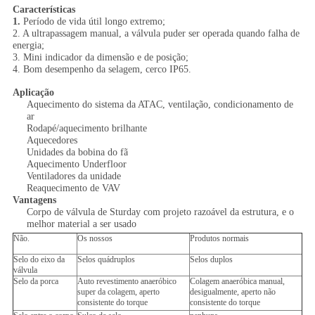
Características
1.
Período de vida útil longo extremo;
2. A ultrapassagem manual, a válvula puder ser operada quando falha de
energia;
3. Mini indicador da dimensão e de posição;
4. Bom desempenho da selagem, cerco IP65.
Aplicação
Aquecimento do sistema da ATAC, ventilação, condicionamento de
ar
Rodapé/aquecimento brilhante
Aquecedores
Unidades da bobina do fã
Aquecimento Underfloor
Ventiladores da unidade
Reaquecimento de VAV
Vantagens
Corpo de válvula de Sturday com projeto razoável da estrutura, e o
melhor material a ser usado
Não.
Os nossos
Produtos normais
Selo do eixo da
Selos quádruplos
Selos duplos
válvula
Selo da porca
Auto revestimento anaeróbico
Colagem anaeróbica manual,
super da colagem, aperto
desigualmente, aperto não
consistente do torque
consistente do torque