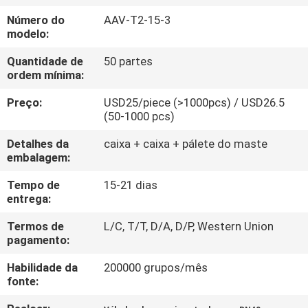
CONTROLE
Número do
AAV-T2-15-3
DA
modelo:
QUALIDADE
Quantidade de
50 partes
ordem mínima:
CONTACTE-
Preço:
USD25/piece (>1000pcs) / USD26.5
(50-1000 pcs)
NOS
Detalhes da
caixa + caixa + pálete do maste
embalagem:
NOTÍCIA
Tempo de
15-21 dias
entrega:
PEÇA
Termos de
L/C, T/T, D/A, D/P, Western Union
UMAS
pagamento:
CITAÇÕES
Habilidade da
200000 grupos/mês
fonte:
MAPA