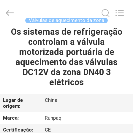
2025
Shanghai
Runpaiq
Technology
Co.,
Válvulas de aquecimento da zona
Ltd..
All
Rights
Os sistemas de refrigeração
CASA
Reserved.
controlam a válvula
PRODUTOS
motorizada portuária de
aquecimento das válvulas
SOBRE
DC12V da zona DN40 3
NÓS
elétricos
EXCURSÃO
Lugar de
China
origem:
DA
FÁBRICA
Marca:
Runpaq
Certificação:
CE