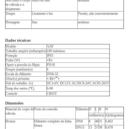
Selo entre o corpo
Sulco de selo
nenhuns
de válvula e o
alojamento
Torque
Lisamente e luz
Pesado, não consistentemente
Drenagem
Sim
nenhuns
Dados técnicos
Modelo
AAV
Trabalho ampère (miliampère)
100 máximos
Proteção
IP65
Poder (W)
<5>
Opere a pressão (o Mpa)
PN10
Torque (nanômetro)
6
Escala do diâmetro
DN8-32
Abra/(s) próximo
< 8s="">
Volt do trabalho. (v)
DC3-6V, DC12V, AC/DC9-24V, AC85-265V
Temp dos meios (℃)
0-90
Controle
CR03T
Dimensões
Material do corpo de
Porto da conexão
Diâmetro
D
L
H
W
válvula
(milímetro)
(Quilograma)
Bronze
Diâmetro completo da linha
DN8
8
46
31
0,402
fêmea
DN15
15
57
38
0,478