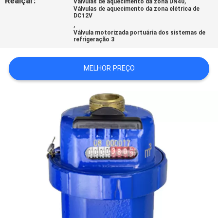
Realçar:
,
Válvulas de aquecimento da zona DN40
DO
Válvulas de aquecimento da zona elétrica de
DC12V
,
SITE
Válvula motorizada portuária dos sistemas de
refrigeração 3
PRIVACY
MELHOR PREÇO
POLICY