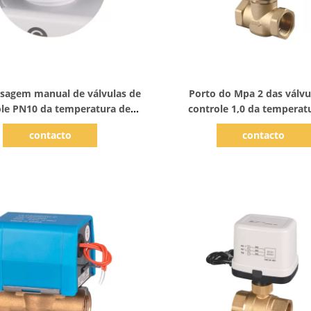
Mostrar detalhes
Mostrar detalhes
ssagem manual de válvulas de
Porto do Mpa 2 das válvu
ole PN10 da temperatura de
controle 1,0 da temperat
DC12V Polypipe
aquecimento Underfl
contacto
contacto