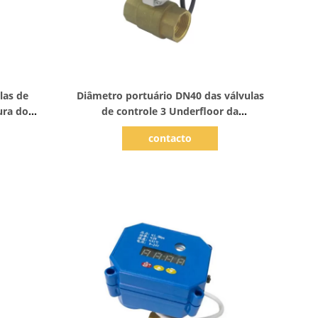
Mostrar detalhes
las de
Diâmetro portuário DN40 das válvulas
ura do
de controle 3 Underfloor da
oor
temperatura do aquecimento PN10
contacto
central