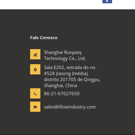
Fale Conosco
Shanghai Runpaiq
Technology Co., Ltd.
Sala E202, estrada do no.
4528 Jiasong (média),
distrito 201705 de Qingpu,
Shanghai, China
86-21-67627650
sales@iflowindustry.com