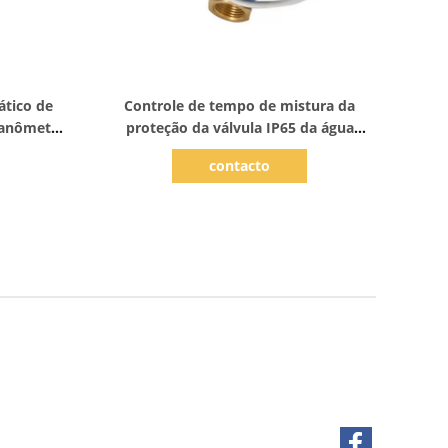
Mostrar detalhes
ático de
Controle de tempo de mistura da
nanômetro
proteção da válvula IP65 da água
ento
230VAC quente na recirculação fluida
contacto