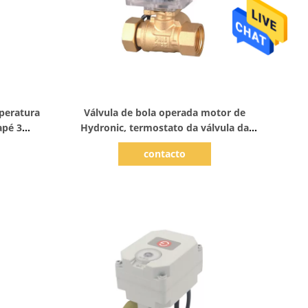
Mostrar detalhes
mperatura
Válvula de bola operada motor de
apé 3
Hydronic, termostato da válvula da
os
zona de DC12V
contacto