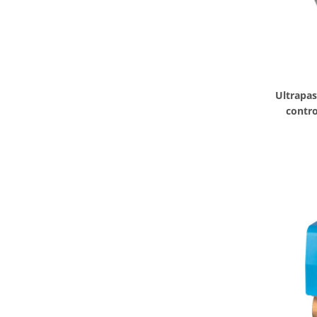
Ultrapa
contr