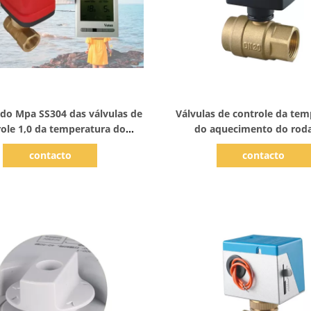
Mostrar detalhes
Mostrar detalhes
 do Mpa SS304 das válvulas de
Válvulas de controle da te
ole 1,0 da temperatura do
do aquecimento do rod
a dos radiadores da caldeira
portuários motorizad
contacto
contacto