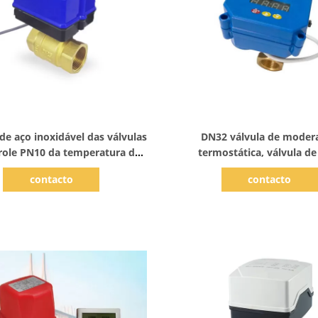
Mostrar detalhes
Mostrar detalhes
de aço inoxidável das válvulas
DN32 válvula de moder
role PN10 da temperatura do
termostática, válvula de
sistema DN15 da ATAC
Motorized Water Temp M
contacto
contacto