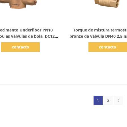
Mostrar detalhes
Mostrar detalhes
ecimento Underfloor PN10
Torque de mistura termost
ou as válvulas de bola, DC12V
bronze da válvula DN40 2,5 
vulas de 1 bola de bronze da
do sistema de aquecim
contacto
contacto
polegada
1
2