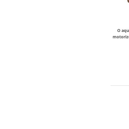
O aqu
motoriz
as vál