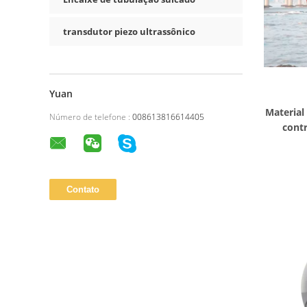
transdutor piezo ultrassônico
Yuan
Material
Número de telefone :
008613816614405
contr
sistem