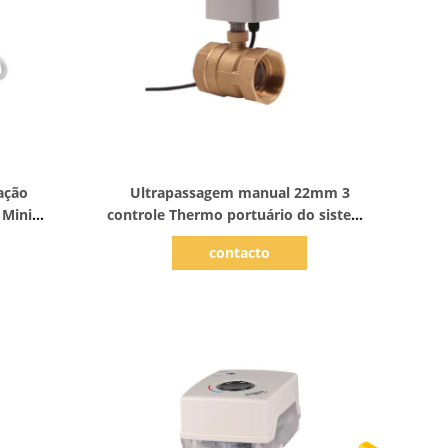
Mostrar detalhes
ação
Ultrapassagem manual 22mm 3
 Mini
controle Thermo portuário do sistema
ixing
de aquecimento da válvula PN10
contacto