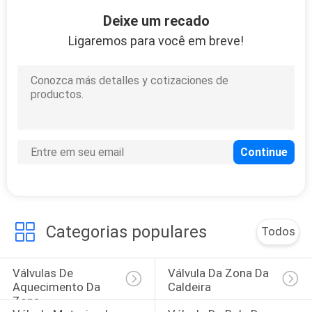
25
Deixe um recado
Bomba de
Ligaremos para você em breve!
diafragma elétrica
31
Encaixe de
tubulação sulcado
Categorias populares
Todos
Válvulas De 
Válvula Da Zona Da 
Aquecimento Da 
Caldeira
Zona
17