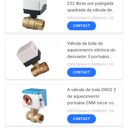
232 libras por polegada
quadrada da válvula de
62
bola do aquecimento
USD25/piece (>1000pcs) / USD26.5 (50-1000 pcs) MOQ:50 partes
DN32 Underfloor
Alojamento do
CONTACT
motorizado
medidor de água
Válvula de bola de
aquecimento elétrica do
desviador 3 portuário
com o atuador DN15 do
USD25/piece (>1000pcs) / USD26.5 (50-1000 pcs) MOQ:50 partes
motor de etapa
CONTACT
30
medidor
A válvula de bola DN32 2
de aquecimento
eletromagnético do
portuária 2NM torce com
volume de água
motor do atuador
USD25/piece (>1000pcs) / USD26.5 (50-1000 pcs) MOQ:50 partes
CONTACT