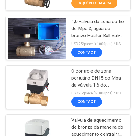
CONTROLE
INQUÉRITO AGORA
DA
1,0 válvula da zona do fio
QUALIDADE
29
do Mpa 3, água de
bronze Heater Ball Valve
Válvula motorizada
CONTACTE-
DN15 DN40
USD25/piece (>1000pcs) / USD26.5 (50-1000 pcs) MOQ:50 partes
da zona
NOS
CONTACT
O controle de zona
NOTÍCIA
portuário DN15 do Mpa
da válvula 1,6 do
18
PEÇA
aquecimento central 2
USD25/piece (>1000pcs) / USD26.5 (50-1000 pcs) MOQ:50 partes
da caldeira motorizou
Válvula de bola de
UMAS
CONTACT
CITAÇÕES
aquecimento
Válvula de aquecimento
de bronze da maneira do
MAPA
aquecimento central três