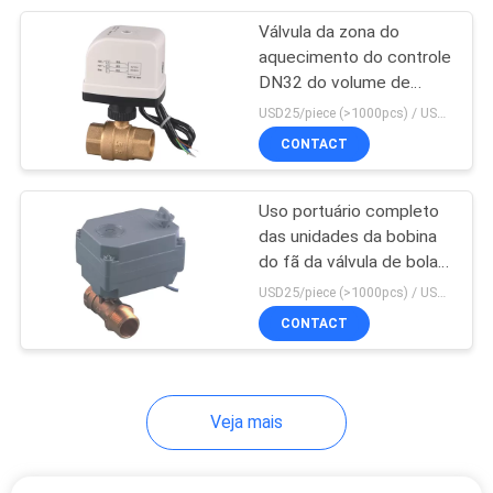
Válvula da zona do
22
aquecimento do controle
Medidor de água
DN32 do volume de
água, válvula completa
USD25/piece (>1000pcs) / USD26.5 (50-1000 pcs) MOQ:50 partes
esperto residencial
de bronze de uma
CONTACT
maneira de 232 libras por
polegada quadrada
Uso portuário completo
das unidades da bobina
do fã da válvula de bola
25
DN15 do sistema de
USD25/piece (>1000pcs) / USD26.5 (50-1000 pcs) MOQ:50 partes
Bomba de
condicionamento de ar
CONTACT
diafragma
pneumática
Veja mais