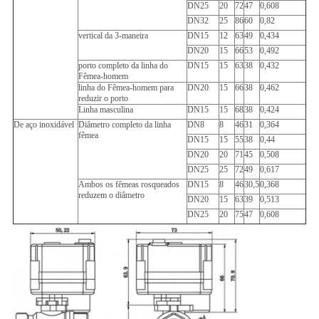
DN25
20
72
47
0,608
DN32
25
86
60
0,82
vertical da 3-maneira
DN15
12
63
49
0,434
DN20
15
66
53
0,492
porto completo da linha do
DN15
15
63
38
0,432
Fêmea-homem
linha do Fêmea-homem para
DN20
15
66
38
0,462
reduzir o porto
Linha masculina
DN15
15
68
38
0,424
De aço inoxidável
Diâmetro completo da linha
DN8
8
46
31
0,364
fêmea
DN15
15
55
38
0,44
DN20
20
71
45
0,508
DN25
25
72
49
0,617
Ambos os fêmeas rosqueados
DN15
8
46
30,5
0,368
reduzem o diâmetro
DN20
15
63
39
0,513
DN25
20
75
47
0,608