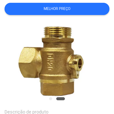
DO
MELHOR PREÇO
SITE
PRIVACY
POLICY
Descrição de produto