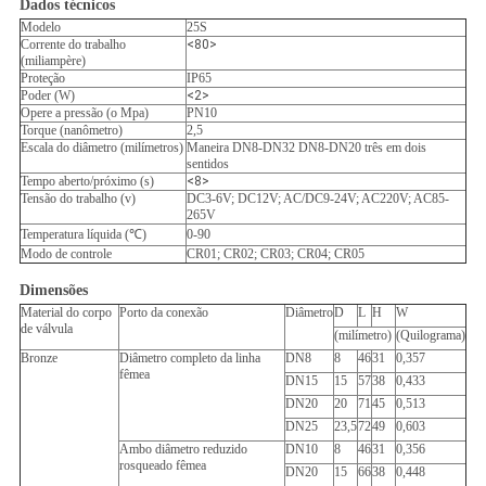
Dados técnicos
Modelo
25S
Corrente do trabalho
<80>
(miliampère)
Proteção
IP65
Poder (W)
<2>
Opere a pressão (o Mpa)
PN10
Torque (nanômetro)
2,5
Escala do diâmetro (milímetros)
Maneira DN8-DN32 DN8-DN20 três em dois
sentidos
Tempo aberto/próximo (s)
<8>
Tensão do trabalho (v)
DC3-6V; DC12V; AC/DC9-24V; AC220V; AC85-
265V
Temperatura líquida (℃)
0-90
Modo de controle
CR01; CR02; CR03; CR04; CR05
Dimensões
Material do corpo
Porto da conexão
Diâmetro
D
L
H
W
de válvula
(milímetro)
(Quilograma)
Bronze
Diâmetro completo da linha
DN8
8
46
31
0,357
fêmea
DN15
15
57
38
0,433
DN20
20
71
45
0,513
DN25
23,5
72
49
0,603
Ambo diâmetro reduzido
DN10
8
46
31
0,356
rosqueado fêmea
DN20
15
66
38
0,448