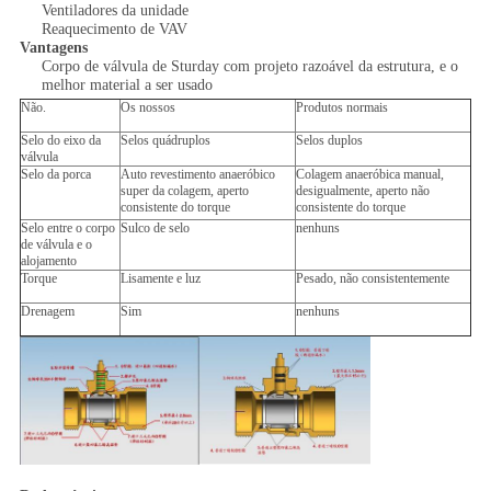
Ventiladores da unidade
Reaquecimento de VAV
Vantagens
Corpo de válvula de Sturday com projeto razoável da estrutura, e o
melhor material a ser usado
Não.
Os nossos
Produtos normais
Selo do eixo da
Selos quádruplos
Selos duplos
válvula
Selo da porca
Auto revestimento anaeróbico
Colagem anaeróbica manual,
super da colagem, aperto
desigualmente, aperto não
consistente do torque
consistente do torque
Selo entre o corpo
Sulco de selo
nenhuns
de válvula e o
alojamento
Torque
Lisamente e luz
Pesado, não consistentemente
Drenagem
Sim
nenhuns