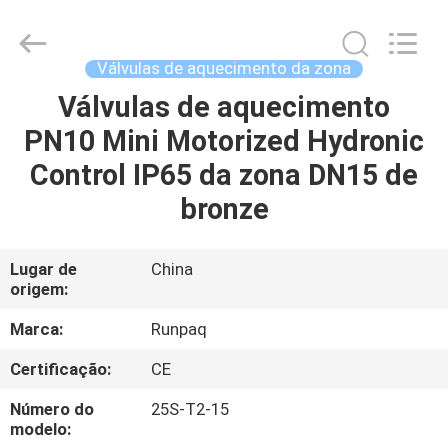
2025
Shanghai
Runpaiq
Technology
Co.,
Válvulas de aquecimento da zona
Ltd..
All
Rights
Válvulas de aquecimento
CASA
Reserved.
PN10 Mini Motorized Hydronic
PRODUTOS
Control IP65 da zona DN15 de
bronze
SOBRE
NÓS
Lugar de
China
origem:
EXCURSÃO
Marca:
Runpaq
DA
Certificação:
CE
FÁBRICA
Número do
25S-T2-15
modelo: