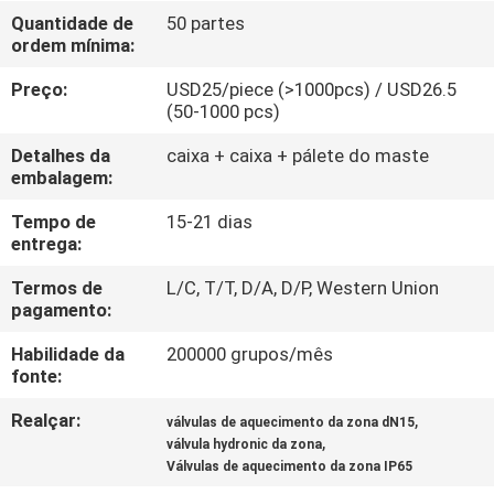
CONTROLE
Quantidade de
50 partes
ordem mínima:
DA
QUALIDADE
Preço:
USD25/piece (>1000pcs) / USD26.5
(50-1000 pcs)
CONTACTE-
Detalhes da
caixa + caixa + pálete do maste
embalagem:
NOS
Tempo de
15-21 dias
entrega:
NOTÍCIA
Termos de
L/C, T/T, D/A, D/P, Western Union
pagamento:
PEÇA
Habilidade da
200000 grupos/mês
UMAS
fonte:
CITAÇÕES
Realçar:
,
válvulas de aquecimento da zona dN15
,
válvula hydronic da zona
Válvulas de aquecimento da zona IP65
MAPA