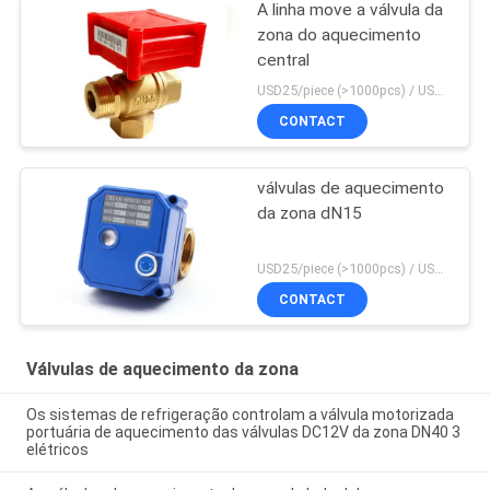
A linha move a válvula da
zona do aquecimento
central
USD25/piece (>1000pcs) / USD26.5 (50-1000 pcs) MOQ:50 partes
CONTACT
válvulas de aquecimento
da zona dN15
USD25/piece (>1000pcs) / USD26.5 (50-1000 pcs) MOQ:50 partes
CONTACT
Válvulas de aquecimento da zona
Os sistemas de refrigeração controlam a válvula motorizada
portuária de aquecimento das válvulas DC12V da zona DN40 3
elétricos