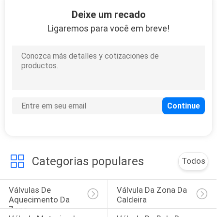
25
Deixe um recado
Bomba de
Ligaremos para você em breve!
diafragma elétrica
31
Encaixe de
tubulação sulcado
Categorias populares
Todos
Válvulas De 
Válvula Da Zona Da 
Aquecimento Da 
Caldeira
Zona
17