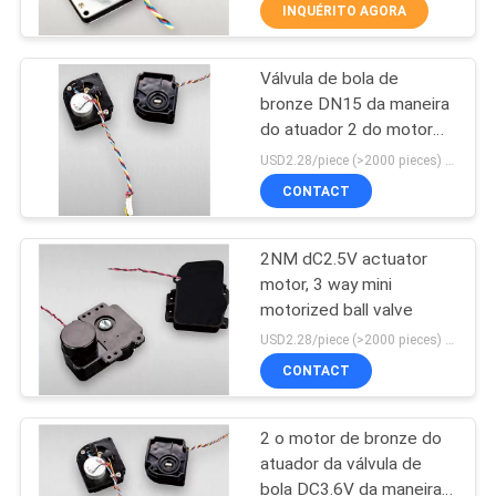
CONTROLE
INQUÉRITO AGORA
DA
Válvula de bola de
QUALIDADE
29
bronze DN15 da maneira
do atuador 2 do motor
Válvula motorizada
CONTACTE-
DC3.6V da válvula da
USD2.28/piece (>2000 pieces) USD2.5 / piece (1000 - 2000 pieces) MOQ:1000 partes
da zona
zona 1NM DN20
NOS
CONTACT
2NM dC2.5V actuator
NOTÍCIA
motor, 3 way mini
motorized ball valve
18
PEÇA
USD2.28/piece (>2000 pieces) USD2.5 / piece (1000 - 2000 pieces) MOQ:1000 partes
Válvula de bola de
UMAS
CONTACT
CITAÇÕES
aquecimento
2 o motor de bronze do
atuador da válvula de
MAPA
bola DC3.6V da maneira,