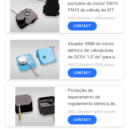
portuário do motor DN15
PN10 da válvula de IOT
62
Smart DC2.5V 2
USD2.28/piece (>2000 pieces) USD2.5 / piece (1000 - 2000 pieces) MOQ:1000 partes
Alojamento do
CONTACT
medidor de água
Atuador 9NM do motor
elétrico de válvula bola
de DC5V 1/2 de” para a
automatização da ATAC
USD2.28/piece (>2000 pieces) USD2.5 / piece (1000 - 2000 pieces) MOQ:1000 partes
CONTACT
30
medidor
Proteção de
aquecimento de
eletromagnético do
regulamento elétrica do
volume de água
motor DN20 IP66 da
USD2.28/piece (>2000 pieces) USD2.5 / piece (1000 - 2000 pieces) MOQ:1000 partes
válvula da zona
CONTACT