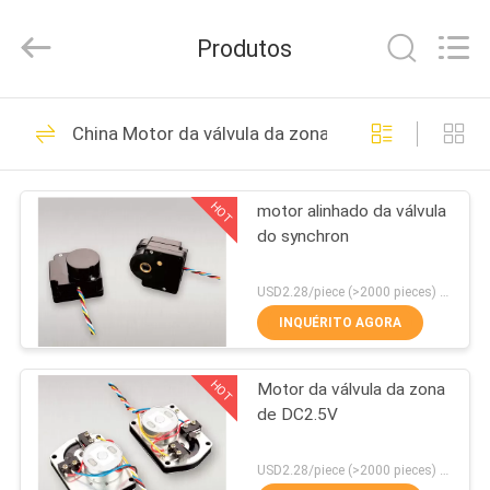
2025
Shanghai
Runpaiq
Produtos
Technology
Co.,
Ltd..
All
Rights
CASA
25
Reserved.
China Motor da válvula da zona
Válvulas de
PRODUTOS
aquecimento da
HOT
motor alinhado da válvula
do synchron
zona
SOBRE
NÓS
USD2.28/piece (>2000 pieces) USD2.5 / piece (1000 - 2000 pieces) MOQ:1000 partes
INQUÉRITO AGORA
15
EXCURSÃO
Válvula da zona da
HOT
Motor da válvula da zona
DA
de DC2.5V
FÁBRICA
caldeira
USD2.28/piece (>2000 pieces) USD2.5 / piece (1000 - 2000 pieces) MOQ:1000 partes