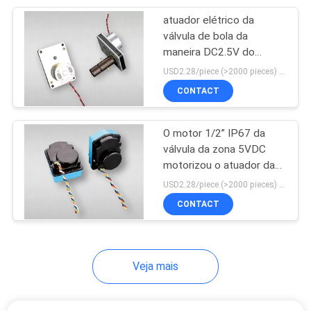
atuador elétrico da
22
válvula de bola da
Medidor de água
maneira DC2.5V do
motor 2 da válvula da
USD2.28/piece (>2000 pieces) USD2.5 / piece (1000 - 2000 pieces) MOQ:1000 partes
esperto residencial
zona 450mA
CONTACT
O motor 1/2” IP67 da
válvula da zona 5VDC
motorizou o atuador da
25
válvula de controle
USD2.28/piece (>2000 pieces) USD2.5 / piece (1000 - 2000 pieces) MOQ:1000 partes
Bomba de
CONTACT
diafragma
pneumática
Veja mais