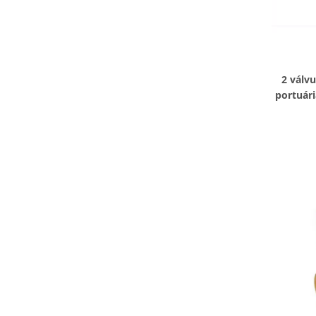
2 válv
portuár
d