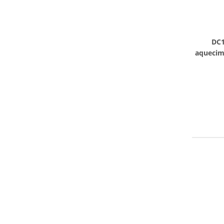
DC1
aquecime
de bronz