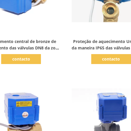
Mostrar detalhes
Mostrar detalhes
mento central de bronze de
Proteção de aquecimento U
nto das válvulas DN8 da zona
da maneira IP65 das válvulas
M elétrica com atuador
inteligente dos sistema
contacto
contacto
aquecimento