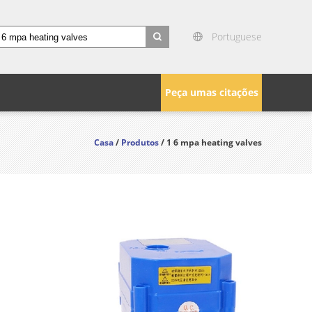
Portuguese
search
Peça umas citações
Casa
/
Produtos
/ 1 6 mpa heating valves