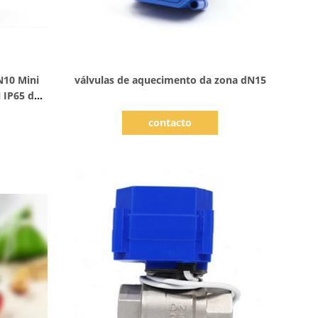
Mostrar detalhes
N10 Mini
válvulas de aquecimento da zona dN15
 IP65 da
e
contacto