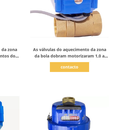
Mostrar detalhes
o da zona
As válvulas do aquecimento da zona
ontos do
da bola dobram motorizaram 1,0 a
água
válvula portuária da zona do Mpa 2
contacto