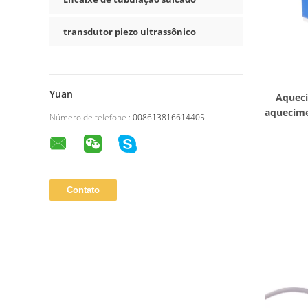
transdutor piezo ultrassônico
Yuan
Aqueci
aquecime
Número de telefone :
008613816614405
2N