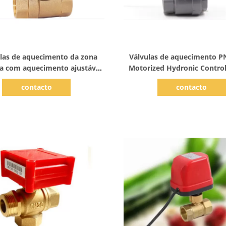
Mostrar detalhes
Mostrar detalhes
ulas de aquecimento da zona
Válvulas de aquecimento P
ia com aquecimento ajustável
Motorized Hydronic Control
o ângulo 6NM Hydronic
zona DN15 de bronz
contacto
contacto