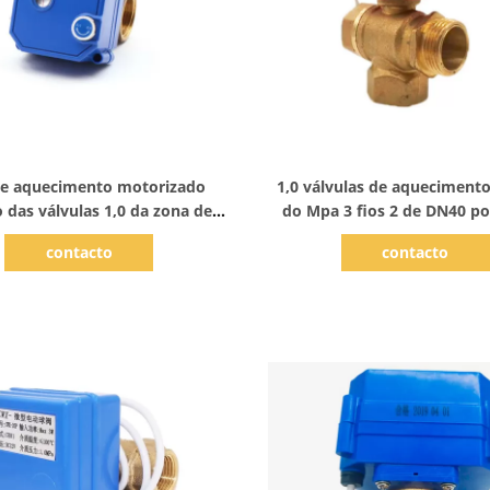
Mostrar detalhes
Mostrar detalhes
e aquecimento motorizado
1,0 válvulas de aqueciment
o das válvulas 1,0 da zona de
do Mpa 3 fios 2 de DN40 p
230V com punho manual
controle do volume de 
contacto
contacto