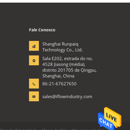
Fale Conosco
Shanghai Runpaiq
Technology Co., Ltd.
Sala E202, estrada do no.
4528 Jiasong (média),
distrito 201705 de Qingpu,
Shanghai, China
86-21-67627650
sales@iflowindustry.com