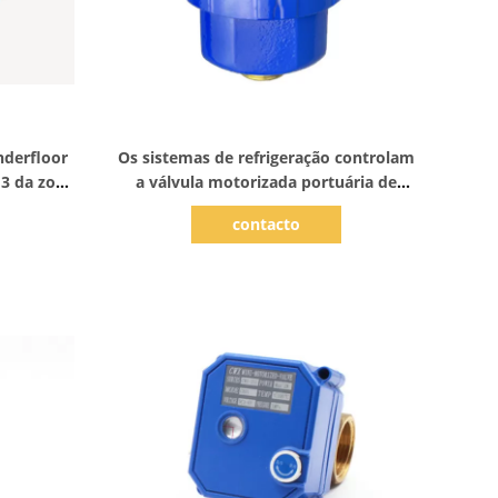
Mostrar detalhes
nderfloor
Os sistemas de refrigeração controlam
 3 da zona
a válvula motorizada portuária de
s de
aquecimento das válvulas DC12V da
contacto
zona DN40 3 elétricos