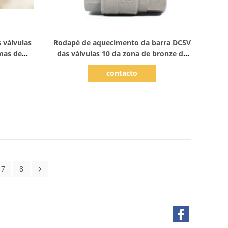
Mostrar detalhes
 válvulas
Rodapé de aquecimento da barra DC5V
mas de
das válvulas 10 da zona de bronze da
trica
caldeira que aquece a ATAC
contacto
7
8