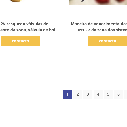
Mostrar detalhes
Mostrar detalhes
2V rosqueou válvulas de
Maneira de aquecimento das
nto da zona, válvula de bola
DN15 2 da zona dos siste
e da maneira do aquecimento
refrigeração da ATAC elé
contacto
contacto
de assoalho 3 da ATAC
1
2
3
4
5
6