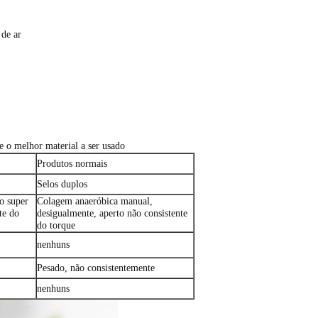
de ar
e o melhor material a ser usado
Produtos normais
Selos duplos
o super
Colagem anaeróbica manual,
te do
desigualmente, aperto não consistente
do torque
nenhuns
Pesado, não consistentemente
nenhuns