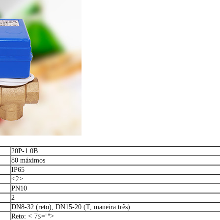
20P-1.0B
80 máximos
IP65
<2>
PN10
2
DN8-32 (reto); DN15-20 (T, maneira três)
< 7s="">
Reto: