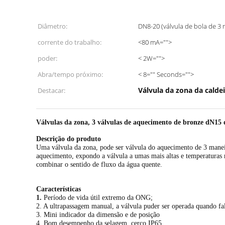
Diâmetro:
DN8-20 (válvula de bola de 3 
corrente do trabalho:
<80 mA="">
poder:
< 2W="">
Abra/tempo próximo:
< 8="" Seconds="">
Válvula da zona da calde
Destacar:
Válvulas da zona, 3 válvulas de aquecimento de bronze dN15 d
Descrição do produto
Uma válvula da zona, pode ser válvula do aquecimento de 3 maneira
aquecimento, expondo a válvula a umas mais altas e temperaturas ma
combinar o sentido de fluxo da água quente.
Características
1.
Período de vida útil extremo da ONG;
2. A ultrapassagem manual, a válvula puder ser operada quando fa
3. Mini indicador da dimensão e de posição
4. Bom desempenho da selagem, cerco IP65