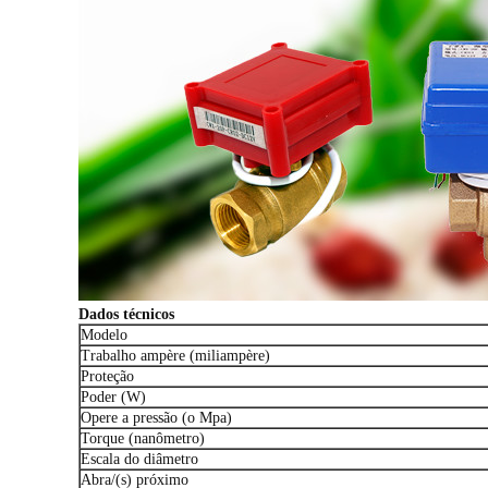
Dados técnicos
Modelo
Trabalho ampère (miliampère)
Proteção
Poder (W)
Opere a pressão (o Mpa)
Torque (nanômetro)
Escala do diâmetro
Abra/(s) próximo