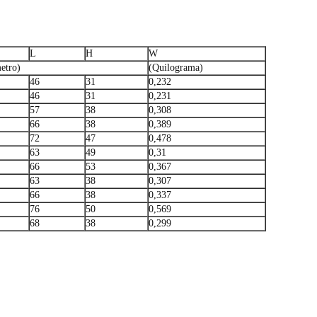
L
H
W
etro)
(Quilograma)
46
31
0,232
46
31
0,231
57
38
0,308
66
38
0,389
72
47
0,478
63
49
0,31
66
53
0,367
63
38
0,307
66
38
0,337
76
50
0,569
68
38
0,299