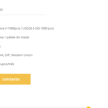
01
ce (>1000pcs) / USD26.5 (50-1000 pcs)
aixa + pálete do maste
s
 D/A, D/P, Western Union
rupos/mês
contacto