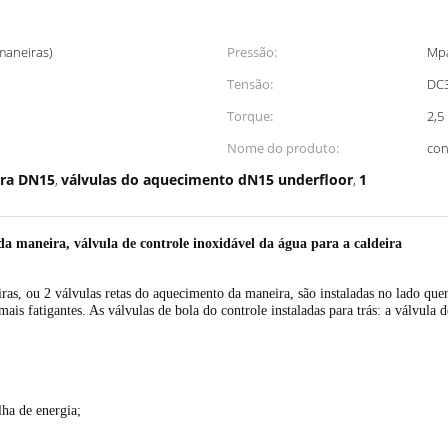
maneiras)
Pressão:
Mpa
Tensão:
DC3
Torque:
2,5
Nome do produto:
con
ira DN15
válvulas do aquecimento dN15 underfloor
1
,
,
a maneira, válvula de controle inoxidável da água para a caldeira
s, ou 2 válvulas retas do aquecimento da maneira, são instaladas no lado quent
is fatigantes. As válvulas de bola do controle instaladas para trás: a válvula 
lha de energia;