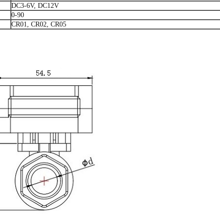
DC3-6V, DC12V
0-90
CR01, CR02, CR05