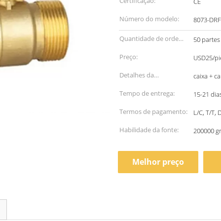
Certificação:
CE
Número do modelo:
8073-DRF
Quantidade de ordem
50 partes
mínima:
Preço:
USD25/pie
Detalhes da
caixa + c
embalagem:
Tempo de entrega:
15-21 dia
Termos de pagamento:
L/C, T/T,
Habilidade da fonte:
200000 g
Melhor preço