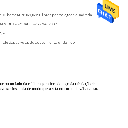
 10 barras/PN10/1,0/150 libras por polegada quadrada
-6V/DC12-24V/AC85-265V/AC230V
 NM
trole das válvulas do aquecimento underfloor
e ou no lado da caldeira para fora do laço da tubulação de
deve ser instalada de modo que a seta no corpo de válvula para