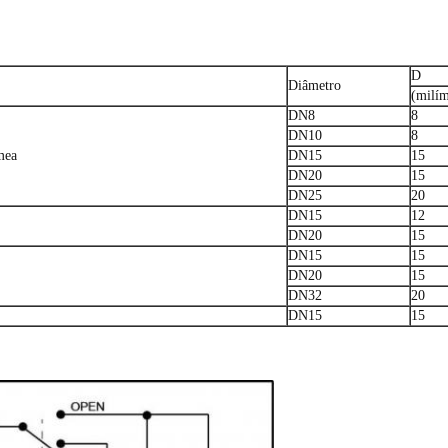
D
Diâmetro
(milím
DN8
8
DN10
8
mea
DN15
15
DN20
15
DN25
20
DN15
12
DN20
15
DN15
15
DN20
15
DN32
20
DN15
15