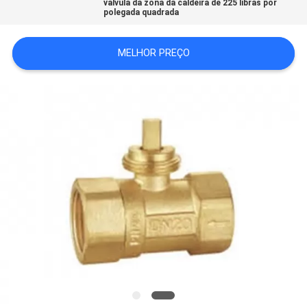
válvula da zona da caldeira de 225 libras por
DO
polegada quadrada
SITE
MELHOR PREÇO
PRIVACY
POLICY