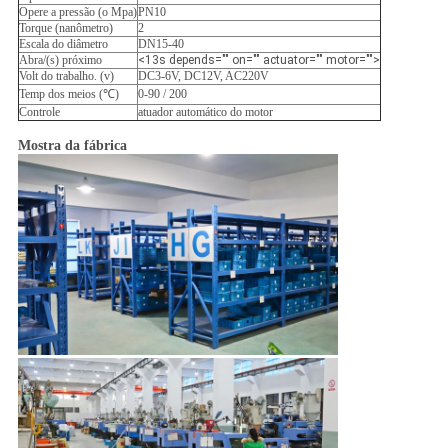
Opere a pressão (o Mpa)
PN10
Torque (nanômetro)
2
Escala do diâmetro
DN15-40
Abra/(s) próximo
<13s depends="" on="" actuator="" motor="">
Volt do trabalho. (v)
DC3-6V, DC12V, AC220V
Temp dos meios (℃)
0-90 / 200
Controle
atuador automático do motor
Mostra da fábrica