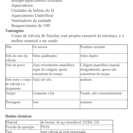
Rodapé/aquecimento brilhante
Aquecedores
Unidades da bobina do fã
Aquecimento Underfloor
Ventiladores da unidade
Reaquecimento de VAV
Vantagens
Corpo de válvula de Sturday com projeto razoável da estrutura, e o
melhor material a ser usado
Não.
Os nossos
Produtos normais
Selo do eixo da
Selos quádruplos
Selos duplos
válvula
Selo da porca
Auto revestimento anaeróbico
Colagem anaeróbica manual,
super da colagem, aperto
desigualmente, aperto não
consistente do torque
consistente do torque
Selo entre o corpo
Sulco de selo
nenhuns
de válvula e o
alojamento
Torque
Lisamente e luz
Pesado, não consistentemente
Drenagem
Sim
nenhuns
Dados técnicos
Material
de bronze, de aço inoxidável, SS304, 316
Pressão da operação
PN16
Tipo
mini válvula de bola motorizada