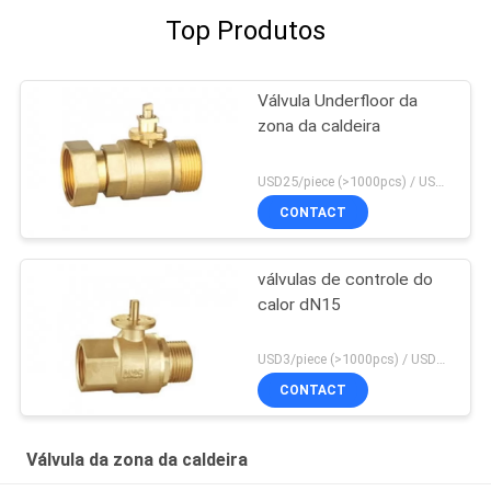
Top Produtos
Válvula Underfloor da
zona da caldeira
USD25/piece (>1000pcs) / USD26.5 (50-1000 pcs) MOQ:50 partes
CONTACT
válvulas de controle do
calor dN15
USD3/piece (>1000pcs) / USD3.5 (50-1000 pcs) MOQ:50 partes
CONTACT
Válvula da zona da caldeira