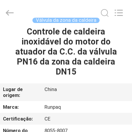
2025
Shanghai
Runpaiq
Technology
Co.,
Válvula da zona da caldeira
Ltd..
All
Rights
Controle de caldeira
CASA
Reserved.
inoxidável do motor do
PRODUTOS
atuador da C.C. da válvula
PN16 da zona da caldeira
SOBRE
DN15
NÓS
Lugar de
China
origem:
EXCURSÃO
DA
Marca:
Runpaq
FÁBRICA
Certificação:
CE
Número do
8055-8007