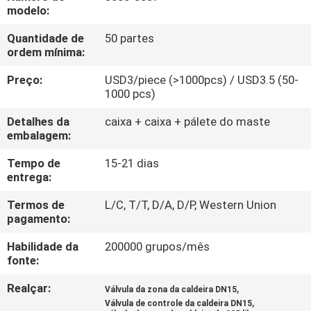
CONTROLE
modelo:
DA
Quantidade de
50 partes
ordem mínima:
QUALIDADE
Preço:
USD3/piece (>1000pcs) / USD3.5 (50-
1000 pcs)
CONTACTE-
NOS
Detalhes da
caixa + caixa + pálete do maste
embalagem:
Tempo de
15-21 dias
NOTÍCIA
entrega:
Termos de
L/C, T/T, D/A, D/P, Western Union
PEÇA
pagamento:
UMAS
Habilidade da
200000 grupos/mês
CITAÇÕES
fonte:
Realçar:
,
Válvula da zona da caldeira DN15
MAPA
,
Válvula de controle da caldeira DN15