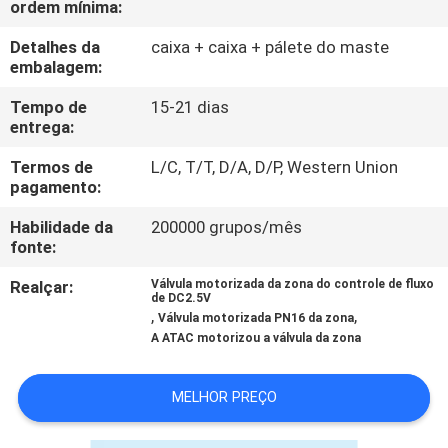
ordem mínima:
CONTROLE
DA
Detalhes da
caixa + caixa + pálete do maste
embalagem:
QUALIDADE
Tempo de
15-21 dias
entrega:
CONTACTE-
Termos de
L/C, T/T, D/A, D/P, Western Union
NOS
pagamento:
Habilidade da
200000 grupos/mês
NOTÍCIA
fonte:
Realçar:
Válvula motorizada da zona do controle de fluxo
de DC2.5V
PEÇA
,
,
Válvula motorizada PN16 da zona
UMAS
A ATAC motorizou a válvula da zona
CITAÇÕES
MELHOR PREÇO
MAPA