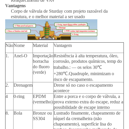
Reaquecimento de VAV
Vantagens
Corpo de válvula de Sturday com projeto razoável da
estrutura, e o melhor material a ser usado
Não
Nome
Material
Vantagem
1.
Anel-O
Importação
Resistência à alta temperatura, óleo,
borracha
corrosão, produtos químicos, temp do
do fluoro
trabalho.: — os selos 30℃
(verde)
+280℃.Quadruple, minimizam o
risco de escapamento.
2.
Drenagem
Drene só no caso o escapamento
acontece
4
0-ring
EPDM
Entre a porca e o corpo de válvula, a
(vermelho)
prova externo extra do escape, reduz a
possibilidade de escape interno
8.
Bola
Bronze ou
Lustrado finamente, chapeamento de
SS304
níquel da cremalheira (não
chapeamento), superfície lisa do