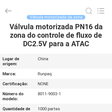
2025
Shanghai
Runpaiq
Technology
Co.,
Válvula motorizada da zona
Ltd..
All
Rights
Válvula motorizada PN16 da
CASA
Reserved.
zona do controle de fluxo de
PRODUTOS
DC2.5V para a ATAC
SOBRE
Lugar de
China
origem:
NÓS
Marca:
Runpaq
EXCURSÃO
Certificação:
NONE
DA
Número do
8011-9003-1
FÁBRICA
modelo:
Quantidade de
1000 partes