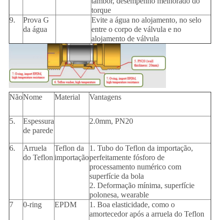
tambor, desempenho melhorado do
torque
9.
Prova G
Evite a água no alojamento, no selo
da água
entre o corpo de válvula e no
alojamento de válvula
Não
Nome
Material
Vantagens
5.
Espessura
2.0mm, PN20
de parede
6.
Arruela
Teflon da
1. Tubo do Teflon da importação,
do Teflon
importação
perfeitamente fósforo de
processamento numérico com
superfície da bola
2. Deformação mínima, superfície
polonesa, wearable
7
0-ring
EPDM
1. Boa elasticidade, como o
amortecedor após a arruela do Teflon