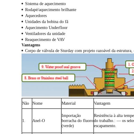
Sistema de aquecimento
Rodapé/aquecimento brilhante
Aquecedores
Unidades da bobina do fã
Aquecimento Underfloor
Ventiladores da unidade
Reaquecimento de VAV
Vantagens
Corpo de válvula de Sturday com projeto razoável da estrutura, 
Não
Nome
Material
Vantagem
Importação
Resistência à alta temp
1.
Anel-O
borracha do fluoro
do trabalho.: — os se
(verde)
escapamento.