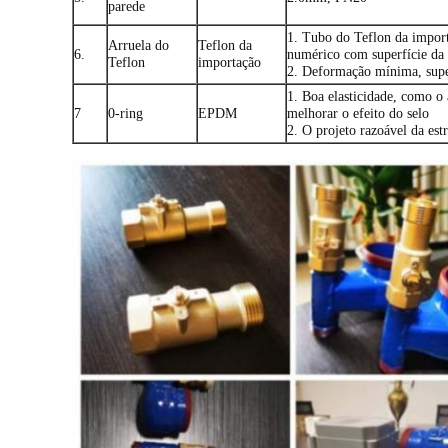
parede
1. Tubo do Teflon da import
Arruela do
Teflon da
6.
numérico com superfície da
Teflon
importação
2. Deformação mínima, supe
1. Boa elasticidade, como o
7
0-ring
EPDM
melhorar o efeito do selo
2. O projeto razoável da es