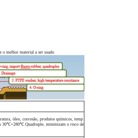
e o melhor material a ser usado
eratura, óleo, corrosão, produtos químicos, temp
los 30℃+280℃.Quadruple, minimizam o risco de