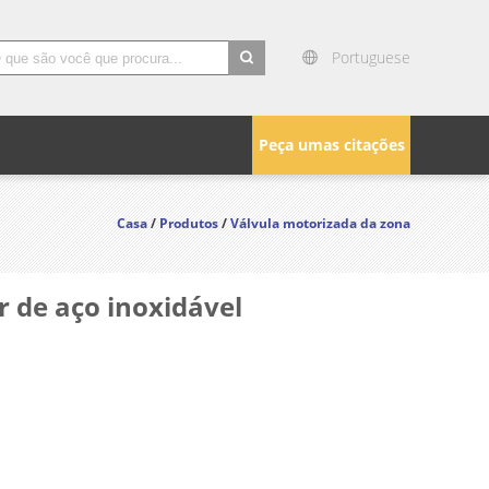
Portuguese
search
Peça umas citações
Casa
/
Produtos
/
Válvula motorizada da zona
 de aço inoxidável