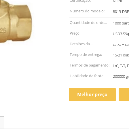
Certificação:
NONE
Número do modelo:
8013-DRF
Quantidade de ordem
1000 part
mínima:
Preço:
USD3.59/p
Detalhes da
caixa + c
embalagem:
Tempo de entrega:
15-21 dia
Termos de pagamento:
L/C, T/T,
Habilidade da fonte:
200000 g
Melhor preço