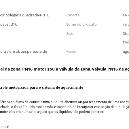
s por polegada quadrada/PN16
Conecte:
FNP
dável, 316
Nome do produto:
vál
Uso:
Sis
hyd
ura normal, temperatura de
Meios:
águ
al da zona
PN16 motorizou a válvula da zona
Válvula PN16 de aç
,
,
ntrole motorizada para o sistema de aquecimento
elétrica ao fluxo de controle uma ou outra abertura ou por fechamento de uma aber
hada, o fluxo líquido está parado e impedido de incorporar essa seção da tubulação
mite elas criar um selo seguro que os líquidos não podem penetrar.
de ar