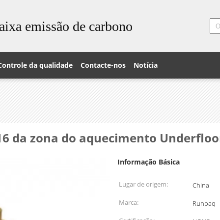
aixa emissão de carbono
Controle da qualidade
Contacte-nos
Notícia
16 da zona do aquecimento Underfloor
Informação Básica
Lugar de origem:
China
Marca:
Runpaq