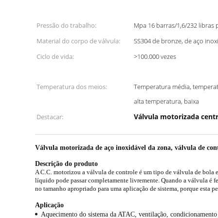
Pressão do trabalho:
Mpa 16 barras/1,6/232 libra
Material do corpo de válvula:
SS304 de bronze, de aço inoxi
Ciclo de vida:
>100.000 vezes
Temperatura dos meios:
Temperatura média, temperat
alta temperatura, baixa
Válvula motorizada centr
Destacar:
Válvula motorizada de aço inoxidável da zona, válvula de co
Descrição do produto
A C.C. motorizou a válvula de controle é um tipo de válvula de bola 
líquido pode passar completamente livremente. Quando a válvula é fec
no tamanho apropriado para uma aplicação de sistema, porque esta per
Aplicação
Aquecimento do sistema da ATAC, ventilação, condicionamento 