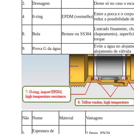
2.
Drenagem
Drene só no caso o esc
Entre a porca e o corpo
4
0-ring
EPDM (vermelho)
reduz a possibilidade d
Lustrado finamente, ch
8.
Bola
Bronze ou SS304
chapeamento), superfíc
torque
Evite a água no alojame
9.
Prova G da água
alojamento de válvula
Não
Nome
Material
Vantagens
Espessura de
5.
2.0mm, PN20