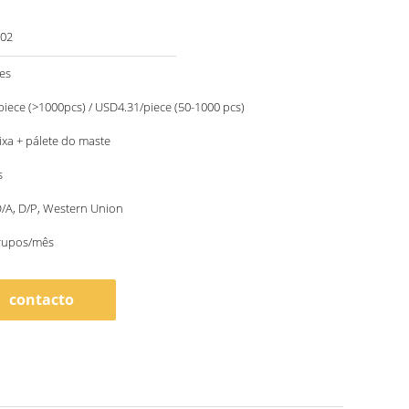
02
es
iece (>1000pcs) / USD4.31/piece (50-1000 pcs)
aixa + pálete do maste
s
 D/A, D/P, Western Union
rupos/mês
contacto