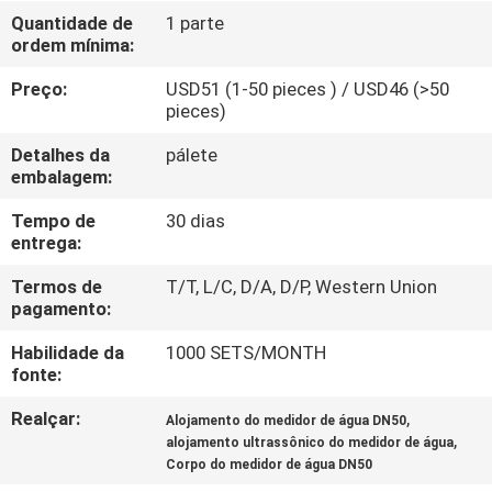
CONTROLE
Quantidade de
1 parte
ordem mínima:
DA
QUALIDADE
Preço:
USD51 (1-50 pieces ) / USD46 (>50
pieces)
CONTACTE-
Detalhes da
pálete
embalagem:
NOS
Tempo de
30 dias
entrega:
NOTÍCIA
Termos de
T/T, L/C, D/A, D/P, Western Union
pagamento:
PEÇA
Habilidade da
1000 SETS/MONTH
UMAS
fonte:
CITAÇÕES
Realçar:
,
Alojamento do medidor de água DN50
,
alojamento ultrassônico do medidor de água
Corpo do medidor de água DN50
MAPA