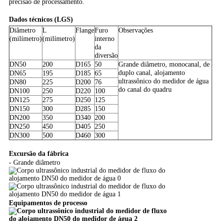
precisão de processamento.
Dados técnicos (LGS)
Diâmetro
L
Flange
Furo
Observações
(milímetro)
(milímetro)
interno
da
diversão
DN50
200
D165
50
Grande diâmetro, monocanal, de
duplo canal, alojamento
DN65
195
D185
65
ultrassônico do medidor de água
DN80
225
D200
76
do canal do quadru
DN100
250
D220
100
DN125
275
D250
125
DN150
300
D285
150
DN200
350
D340
200
DN250
450
D405
250
DN300
500
D460
300
Excursão da fábrica
- Grande diâmetro
Equipamentos de processo