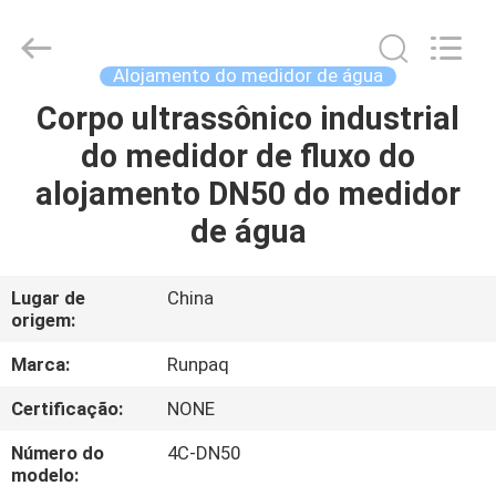
2025
Shanghai
Runpaiq
Technology
Co.,
Alojamento do medidor de água
Ltd..
All
Rights
Corpo ultrassônico industrial
CASA
Reserved.
do medidor de fluxo do
PRODUTOS
alojamento DN50 do medidor
de água
SOBRE
NÓS
Lugar de
China
origem:
EXCURSÃO
Marca:
Runpaq
DA
Certificação:
NONE
FÁBRICA
Número do
4C-DN50
modelo: