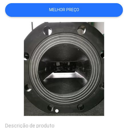
DO
MELHOR PREÇO
SITE
PRIVACY
POLICY
Descrição de produto