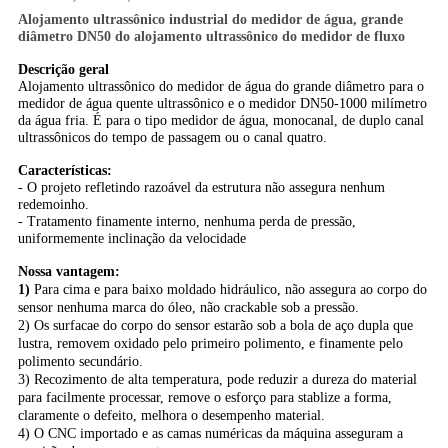
Alojamento ultrassônico industrial do medidor de água, grande
diâmetro DN50 do alojamento ultrassônico do medidor de fluxo
Descrição geral
Alojamento ultrassônico do medidor de água do grande diâmetro para o
medidor de água quente ultrassônico e o medidor DN50-1000 milímetro
da água fria. É para o tipo medidor de água, monocanal, de duplo canal
ultrassônicos do tempo de passagem ou o canal quatro.
Características:
- O projeto refletindo razoável da estrutura não assegura nenhum
redemoinho.
- Tratamento finamente interno, nenhuma perda de pressão,
uniformemente inclinação da velocidade
Nossa vantagem:
1)
Para cima e para baixo moldado hidráulico, não assegura ao corpo do
sensor nenhuma marca do óleo, não crackable sob a pressão.
2) Os surfacae do corpo do sensor estarão sob a bola de aço dupla que
lustra, removem oxidado pelo primeiro polimento, e finamente pelo
polimento secundário.
3) Recozimento de alta temperatura, pode reduzir a dureza do material
para facilmente processar, remove o esforço para stablize a forma,
claramente o defeito, melhora o desempenho material.
4) O CNC importado e as camas numéricas da máquina asseguram a