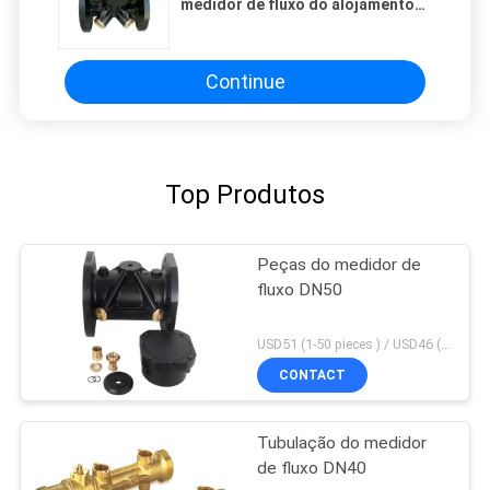
medidor de fluxo do alojamento
DN50 do medidor de água
Continue
Top Produtos
Peças do medidor de
fluxo DN50
USD51 (1-50 pieces ) / USD46 (>50 pieces) MOQ:1 parte
CONTACT
Tubulação do medidor
de fluxo DN40