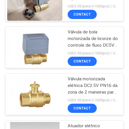
controle de Hydronic da
DO
USD3.59/piece (>1000pcs) / USD4.31/piece (50-1000 pcs) MOQ:1000 partes
válvula de bola
CONTACT
SITE
Válvula de bola
PRIVACY
motorizada de bronze do
POLICY
controle de fluxo DC5V
para o aquecimento de
USD3.59/piece (>1000pcs) / USD4.31/piece (50-1000 pcs) MOQ:1000 partes
Hydronic
CONTACT
Válvula motorizada
elétrica DC2.5V PN16 da
zona de 2 maneiras para
o aquecimento de
USD3.59/piece (>1000pcs) / USD4.31/piece (50-1000 pcs) MOQ:1000 partes
Hydronic
CONTACT
Atuador elétrico