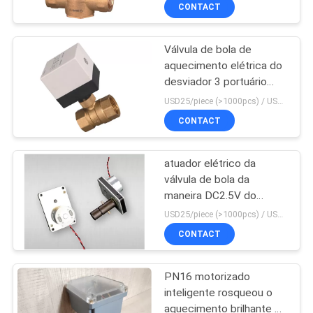
de 1 bola de bronze da
CONTROLE
CONTACT
polegada
DA
Válvula de bola de
QUALIDADE
aquecimento elétrica do
desviador 3 portuário
CONTACTE-
com o atuador DN15 do
USD25/piece (>1000pcs) / USD26.5 (50-1000 pcs) MOQ:50 partes
motor de etapa
NOS
CONTACT
atuador elétrico da
NOTÍCIA
válvula de bola da
maneira DC2.5V do
PEÇA
motor 2 da válvula da
USD25/piece (>1000pcs) / USD26.5 (50-1000 pcs) MOQ:1000 partes
zona 450mA
UMAS
CONTACT
CITAÇÕES
PN16 motorizado
inteligente rosqueou o
MAPA
aquecimento brilhante do