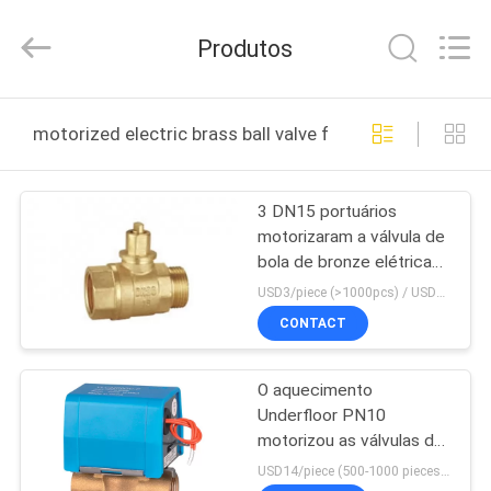
2025
Shanghai
Runpaiq
Produtos
Technology
Co.,
Ltd..
All
Rights
CASA
Reserved.
motorized electric brass ball valve fabricação online
PRODUTOS
3 DN15 portuários
motorizaram a válvula de
SOBRE
bola de bronze elétrica
NÓS
colaram PN16 aberto
USD3/piece (>1000pcs) / USD3.5 (50-1000 pcs) MOQ:50 partes
CONTACT
EXCURSÃO
O aquecimento
DA
Underfloor PN10
FÁBRICA
motorizou as válvulas de
bola, DC12V as válvulas
USD14/piece (500-1000 pieces) , USD10.5 (>1000 pieces) MOQ:1000 partes