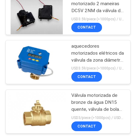
motorizado 2 maneiras
DC5V 2NM da válvula de
bola para a ATAC
USD3.59/piece (>1000pcs) / USD4.31/piece (50-1000 pcs) MOQ:1000 partes
CONTACT
aquecedores
motorizados elétricos da
válvula da zona diâmetro
de 1/2 do” que aquecem
USD3.59/piece (>1000pcs) / USD4.31/piece (50-1000 pcs) MOQ:1000 partes
a válvula da zona
CONTACT
Válvula motorizada de
bronze da água DN15
quente, válvula de bola
elétrica do sistema de
USD3/piece (>1000pcs) / USD3.5 (50-1000 pcs) MOQ:50 partes
aquecimento
CONTACT