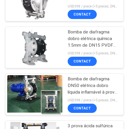
diafragma DN50
DO
USD398 / piece (<5 pieces, DN15-PP) MOQ:1 parte
CONTACT
SITE
Bomba de diafragma
PRIVACY
dobro elétrica química
POLICY
1.5mm de DN15 PVDF
pneumático
USD398 / piece (<5 pieces, DN15-PP) MOQ:1 parte
CONTACT
Bomba de diafragma
DN50 elétrica dobro
líquida inflamável à prova
de explosões
USD398 / piece (<5 pieces, DN15-PP) MOQ:1 parte
CONTACT
3 prova ácida sulfúrica