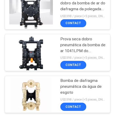
dobro da bomba de ar do
diafragma da polegada
84m seca
USD398 / piece (<5 pieces, DN15-PP) MOQ:1 parte
CONTACT
Prova seca dobro
pneumática da bomba de
ar 1041LPM do
diafragma DN125
USD398 / piece (<5 pieces, DN15-PP) MOQ:1 parte
CONTACT
Bomba de diafragma
pneumática da água de
esgoto
USD398 / piece (<5 pieces, DN15-PP) MOQ:1 parte
CONTACT