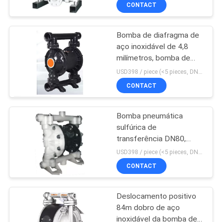
CONTROLE
CONTACT
DA
Bomba de diafragma de
QUALIDADE
aço inoxidável de 4,8
milímetros, bomba de
CONTACTE-
diafragma dobro
USD398 / piece (<5 pieces, DN15-PP) MOQ:1 parte
pneumática 84 M
NOS
CONTACT
Bomba pneumática
NOTÍCIA
sulfúrica de
transferência DN80,
PEÇA
bomba de diafragma
USD398 / piece (<5 pieces, DN15-PP) MOQ:1 parte
dobro pneumática
UMAS
CONTACT
CITAÇÕES
Deslocamento positivo
84m dobro de aço
MAPA
inoxidável da bomba de