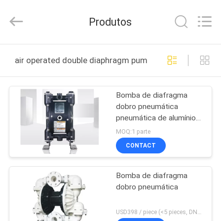
2026
Shanghai
Runpaiq
Produtos
Technology
Co.,
Ltd..
All
Rights
CASA
Reserved.
air operated double diaphragm pump fabricação online
PRODUTOS
Bomba de diafragma
dobro pneumática
SOBRE
pneumática de alumínio
NÓS
da bomba de diafragma
MOQ:1 parte
116LPM
CONTACT
EXCURSÃO
Bomba de diafragma
DA
dobro pneumática
FÁBRICA
USD398 / piece (<5 pieces, DN15-PP) MOQ:1 parte