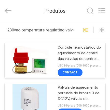
2025
Shanghai
Runpaiq
Produtos
Technology
Co.,
Ltd..
All
Rights
CASA
Reserved.
230vac temperature regulating valve fabricação online
PRODUTOS
Controle termostático do
aquecimento de central
SOBRE
das válvulas de controle
NÓS
230VAC da temperatura
USD14/piece (500-1000 pieces) , USD10.5 (>1000 pieces) MOQ:1000 partes
CONTACT
EXCURSÃO
Válvula de aquecimento
DA
portuária do bronze 3 de
FÁBRICA
DC12V, válvula de
controle do Temp de
USD14/piece (500-1000 pieces) , USD10.5 (>1000 pieces) MOQ:1000 partes