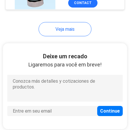
água DN15
CONTROLE
CONTACT
DA
QUALIDADE
Veja mais
CONTACTE-
NOS
Deixe um recado
Ligaremos para você em breve!
NOTÍCIA
PEÇA
UMAS
CITAÇÕES
MAPA